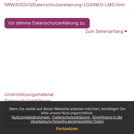
NRW/DSGVO/Datenschutzerklaerung-LOGINEO-LMS.html
Ich stimme Datenschutzerklärung zu.
Zum Seitenanfang
Unterstützungsmaterial
Datenschutzerklärung
x
Impressum
Wenn Sie weiter auf dieser Webseite arbeiten möchten, bestätigen Sie
Erklärung zur Barrierefreiheit
bitte unsere Nutzungsrichtlinie:
Nutzungsbedingungen
Datenschutzerklärung
Einwilligung in die
Erläuterung in Leichter Sprache
Verarbeitung freiwillig bereitgestellter Daten
Erläuterung in Gebärdensprache
Fortsetzen