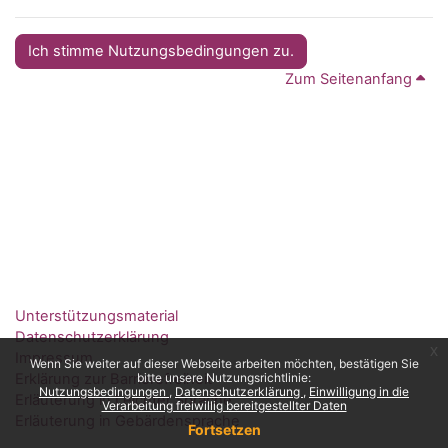
Ich stimme Nutzungsbedingungen zu.
Zum Seitenanfang
Unterstützungsmaterial
Datenschutzerklärung
x
Impressum
Wenn Sie weiter auf dieser Webseite arbeiten möchten, bestätigen Sie
Erklärung zur Barrierefreiheit
bitte unsere Nutzungsrichtlinie:
Nutzungsbedingungen
Datenschutzerklärung
Einwilligung in die
Erläuterung in Leichter Sprache
Verarbeitung freiwillig bereitgestellter Daten
Erläuterung in Gebärdensprache
Fortsetzen